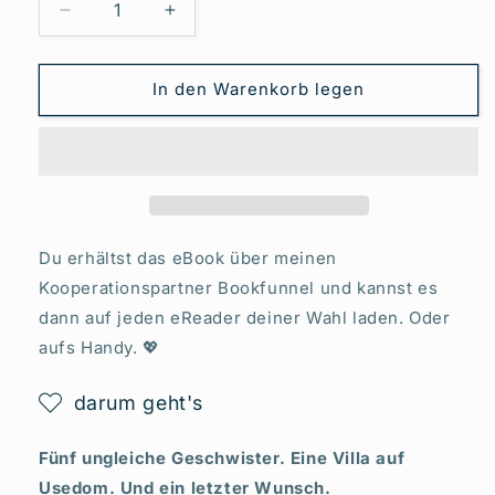
Verringere
Erhöhe
die
die
Menge
Menge
für
für
In den Warenkorb legen
Neuanfang
Neuanfang
in
in
der
der
Villa
Villa
am
am
Meer
Meer
-
-
Du erhältst das eBook über meinen
Usedom
Usedom
Kooperationspartner Bookfunnel und kannst es
mit
mit
dann auf jeden eReader deiner Wahl laden. Oder
Herz
Herz
&amp;
&amp;
aufs Handy. 💖
Liebe.
Liebe.
Die
Die
darum geht's
Villa.
Villa.
Band
Band
Fünf ungleiche Geschwister. Eine Villa auf
1
1
Usedom. Und ein letzter Wunsch.