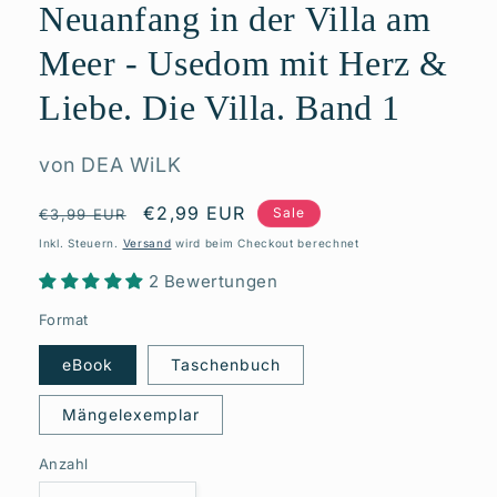
Neuanfang in der Villa am
Modal
öffnen
Meer - Usedom mit Herz &
Liebe. Die Villa. Band 1
von DEA WiLK
Normaler
Verkaufspreis
€2,99 EUR
Sale
€3,99 EUR
Preis
Inkl. Steuern.
Versand
wird beim Checkout berechnet
2 Bewertungen
Format
eBook
Taschenbuch
Mängelexemplar
Anzahl
Anzahl