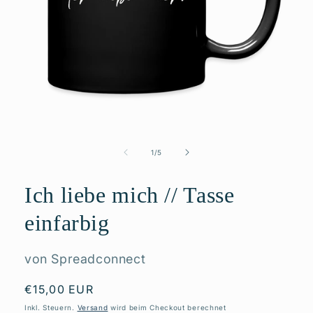
Medien
1
in
von
1
/
5
Modal
öffnen
Ich liebe mich // Tasse
einfarbig
von Spreadconnect
Normaler
€15,00 EUR
Preis
Inkl. Steuern.
Versand
wird beim Checkout berechnet