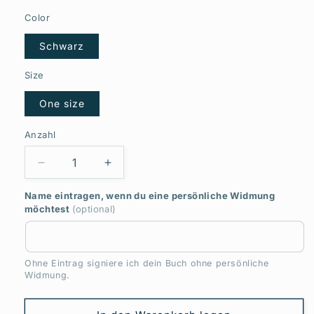
Color
Schwarz
Size
One size
Anzahl
Anzahl
Verringere
Erhöhe
die
die
Name eintragen, wenn du eine persönliche Widmung
Menge
Menge
möchtest
(optional)
für
für
Ich
Ich
liebe
liebe
mich
mich
Ohne Eintrag signiere ich dein Buch ohne persönliche
//
//
Widmung.
Tasse
Tasse
einfarbig
einfarbig