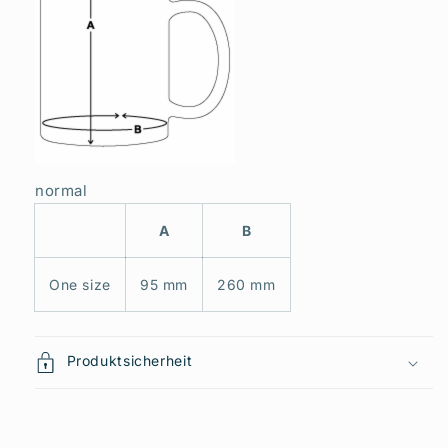
normal
A
B
One size
95 mm
260 mm
Produktsicherheit