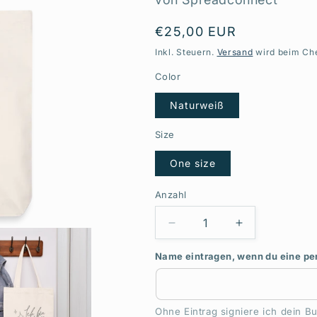
Normaler
€25,00 EUR
Preis
Inkl. Steuern.
Versand
wird beim Ch
Color
Naturweiß
Size
One size
Anzahl
Anzahl
Verringere
Erhöhe
die
die
Name eintragen, wenn du eine p
Menge
Menge
für
für
Ich
Ich
liebe
liebe
Ohne Eintrag signiere ich dein 