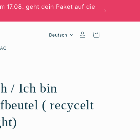
m 17.08. geht dein Paket auf die
Sprache
Einloggen
Warenkorb
Deutsch
FAQ
h / Ich bin
fbeutel ( recycelt
ht)