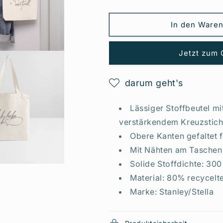
mich
mich
/
/
Ich
Ich
In den Waren
bin
bin
wertvoll
wertvoll
Stoffbeutel
Stoffbeutel
Jetzt zum 
(
(
recycelt
recycelt
darum geht's
&amp;
&amp;
heavyweight)
heavyweight)
Lässiger Stoffbeutel mi
verstärkendem Kreuzstic
Obere Kanten gefaltet 
Mit Nähten am Taschen
Solide Stoffdichte: 30
Material: 80% recycelt
Marke: Stanley/Stella