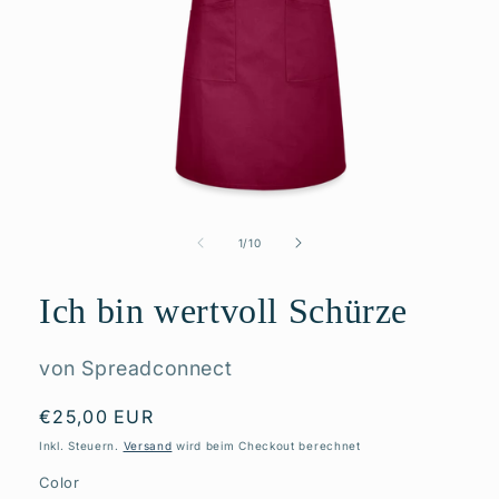
Medien
1
in
von
1
/
10
Modal
öffnen
Ich bin wertvoll Schürze
von Spreadconnect
Normaler
€25,00 EUR
Preis
Inkl. Steuern.
Versand
wird beim Checkout berechnet
Color