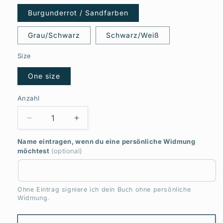
Burgunderrot / Sandfarben
Grau/Schwarz
Schwarz/Weiß
Size
One size
Anzahl
Anzahl
Verringere
Erhöhe
die
die
Name eintragen, wenn du eine persönliche Widmung
Menge
Menge
möchtest
(optional)
für
für
Ich
Ich
bin
bin
wertvoll
wertvoll
Ohne Eintrag signiere ich dein Buch ohne persönliche
Schürze
Schürze
Widmung.